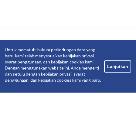
Anak Usaha
Untuk mematuhi hukum perlindungan data yang
baru, kami telah menyesuaikan
kebijakan privasi
,
syarat penggunaan
, dan
kebijakan cookies
kami.
Lanjutkan
Dengan menggunakan website ini, Anda mengerti
dan setuju dengan kebijakan privasi, syarat
penggunaan, dan kebijakan cookies kami yang baru.
Copyright ©2019 PT Pelayaran Nasional Indonesia. All
rights reserved.
PRIVACY POLICY
TERM OF USE
COOKIE POLICY