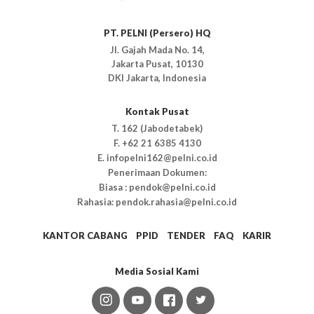
PT. PELNI (Persero) HQ
Jl. Gajah Mada No. 14,
Jakarta Pusat, 10130
DKI Jakarta, Indonesia
Kontak Pusat
T. 162 (Jabodetabek)
F. +62 21 6385 4130
E. infopelni162@pelni.co.id
Penerimaan Dokumen:
Biasa : pendok@pelni.co.id
Rahasia: pendok.rahasia@pelni.co.id
KANTOR CABANG
PPID
TENDER
FAQ
KARIR
Media Sosial Kami