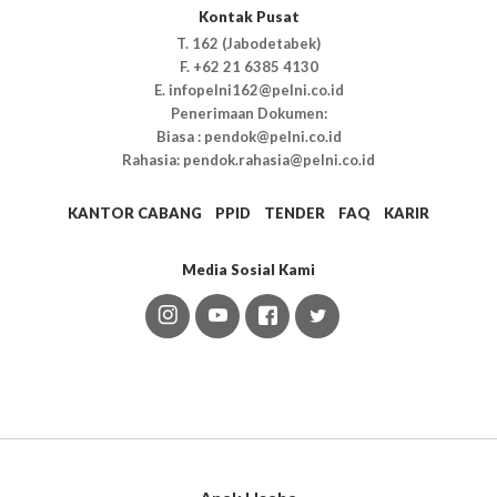
Kontak Pusat
T. 162 (Jabodetabek)
F. +62 21 6385 4130
E. infopelni162@pelni.co.id
Penerimaan Dokumen:
Biasa : pendok@pelni.co.id
Rahasia: pendok.rahasia@pelni.co.id
KANTOR CABANG
PPID
TENDER
FAQ
KARIR
Media Sosial Kami