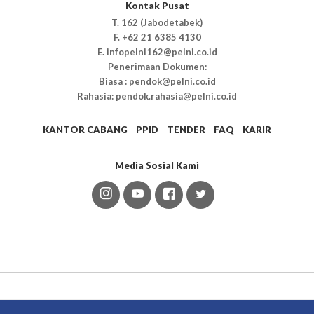
Kontak Pusat
T. 162 (Jabodetabek)
F. +62 21 6385 4130
E. infopelni162@pelni.co.id
Penerimaan Dokumen:
Biasa : pendok@pelni.co.id
Rahasia: pendok.rahasia@pelni.co.id
KANTOR CABANG
PPID
TENDER
FAQ
KARIR
Media Sosial Kami
Anak Usaha