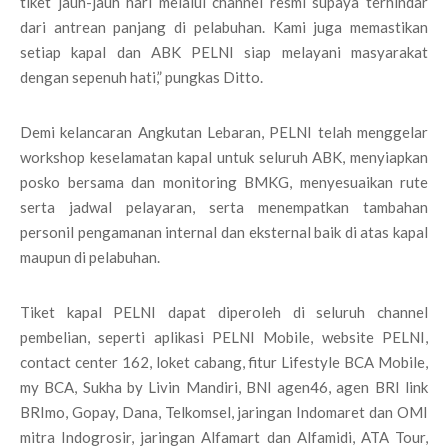
tiket jauh-jauh hari melalui channel resmi supaya terhindar
dari antrean panjang di pelabuhan. Kami juga memastikan
setiap kapal dan ABK PELNI siap melayani masyarakat
dengan sepenuh hati,” pungkas Ditto.
Demi kelancaran Angkutan Lebaran, PELNI telah menggelar
workshop keselamatan kapal untuk seluruh ABK, menyiapkan
posko bersama dan monitoring BMKG, menyesuaikan rute
serta jadwal pelayaran, serta menempatkan tambahan
personil pengamanan internal dan eksternal baik di atas kapal
maupun di pelabuhan.
Tiket kapal PELNI dapat diperoleh di seluruh channel
pembelian, seperti aplikasi PELNI Mobile, website PELNI,
contact center 162, loket cabang, fitur Lifestyle BCA Mobile,
my BCA, Sukha by Livin Mandiri, BNI agen46, agen BRI link
BRImo, Gopay, Dana, Telkomsel, jaringan Indomaret dan OMI
mitra Indogrosir, jaringan Alfamart dan Alfamidi, ATA Tour,