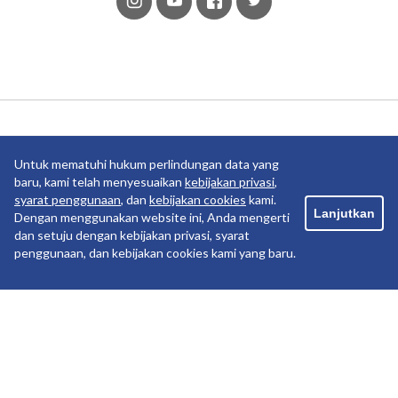
Anak Usaha
Untuk mematuhi hukum perlindungan data yang
baru, kami telah menyesuaikan
kebijakan privasi
,
syarat penggunaan
, dan
kebijakan cookies
kami.
Lanjutkan
Dengan menggunakan website ini, Anda mengerti
dan setuju dengan kebijakan privasi, syarat
penggunaan, dan kebijakan cookies kami yang baru.
Copyright ©2019 PT Pelayaran Nasional Indonesia. All
rights reserved.
PRIVACY POLICY
TERM OF USE