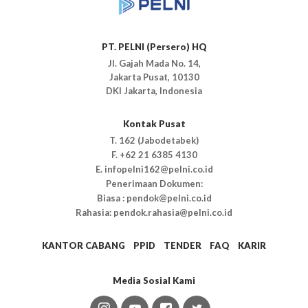
PT. PELNI (Persero) HQ
Jl. Gajah Mada No. 14,
Jakarta Pusat, 10130
DKI Jakarta, Indonesia
Kontak Pusat
T. 162 (Jabodetabek)
F. +62 21 6385 4130
E. infopelni162@pelni.co.id
Penerimaan Dokumen:
Biasa : pendok@pelni.co.id
Rahasia: pendok.rahasia@pelni.co.id
KANTOR CABANG
PPID
TENDER
FAQ
KARIR
Media Sosial Kami