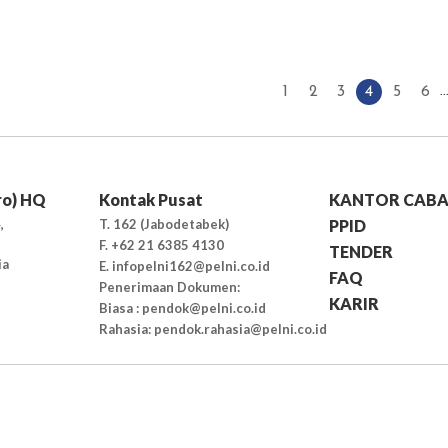
..
1
2
3
4
5
6
ro) HQ
Kontak Pusat
KANTOR CAB
,
T. 162 (Jabodetabek)
PPID
F. +62 21 6385 4130
TENDER
ia
E. infopelni162@pelni.co.id
FAQ
Penerimaan Dokumen:
KARIR
Biasa : pendok@pelni.co.id
Rahasia: pendok.rahasia@pelni.co.id