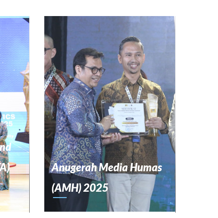
and
TA)
Anugerah Media Humas
(AMH) 2025