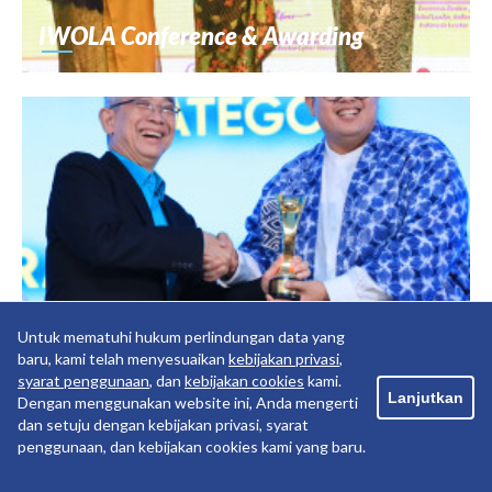
IWOLA Conference & Awarding
Untuk mematuhi hukum perlindungan data yang
baru, kami telah menyesuaikan
kebijakan privasi
,
Kategori Brand Strategy Relevance and
syarat penggunaan
, dan
kebijakan cookies
kami.
Lanjutkan
Dengan menggunakan website ini, Anda mengerti
Best Digital Branding Transformation
dan setuju dengan kebijakan privasi, syarat
2025
penggunaan, dan kebijakan cookies kami yang baru.